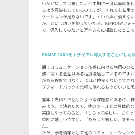
いかと探していました。四半期に一度は面談をし
るよう意識もしているのですが、それでも若手の
ケーションが足りないです」という声が消えない
か、という想いを抱えていた時、BIPROGYフォー
で、導入してみたいと宮本さんに相談したところ
――PRAISE CARDをトライアル導入することにし
旭：
コミュニケーション改善に向けた施策のひと
務に関する会話はある程度浸透しているのですが
がある程度ではなく、よほど仲良くないとできな
ブフィードバックを気軽に贈れるものがいいと思
宮本：
先ほどお話したような課題感がある中、様
みよう、と決めたので、他のツールとの具体的な
実際にやってみると、「もらって嬉しい、おくっ
単純に嬉しいですし、「もらうと嬉しい」を知っ
た。
ただ、参考情報として他のコミュニケーションツ